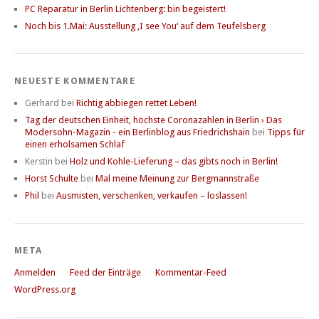
PC Reparatur in Berlin Lichtenberg: bin begeistert!
Noch bis 1.Mai: Ausstellung ‚I see You‘ auf dem Teufelsberg
NEUESTE KOMMENTARE
Gerhard
bei
Richtig abbiegen rettet Leben!
Tag der deutschen Einheit, höchste Coronazahlen in Berlin › Das
Modersohn-Magazin - ein Berlinblog aus Friedrichshain
bei
Tipps für
einen erholsamen Schlaf
Kerstin
bei
Holz und Kohle-Lieferung – das gibts noch in Berlin!
Horst Schulte
bei
Mal meine Meinung zur Bergmannstraße
Phil
bei
Ausmisten, verschenken, verkaufen – loslassen!
META
Anmelden
Feed der Einträge
Kommentar-Feed
WordPress.org