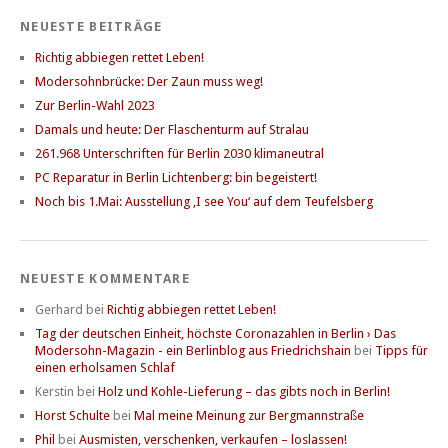
NEUESTE BEITRÄGE
Richtig abbiegen rettet Leben!
Modersohnbrücke: Der Zaun muss weg!
Zur Berlin-Wahl 2023
Damals und heute: Der Flaschenturm auf Stralau
261.968 Unterschriften für Berlin 2030 klimaneutral
PC Reparatur in Berlin Lichtenberg: bin begeistert!
Noch bis 1.Mai: Ausstellung ‚I see You‘ auf dem Teufelsberg
NEUESTE KOMMENTARE
Gerhard
bei
Richtig abbiegen rettet Leben!
Tag der deutschen Einheit, höchste Coronazahlen in Berlin › Das
Modersohn-Magazin - ein Berlinblog aus Friedrichshain
bei
Tipps für
einen erholsamen Schlaf
Kerstin
bei
Holz und Kohle-Lieferung – das gibts noch in Berlin!
Horst Schulte
bei
Mal meine Meinung zur Bergmannstraße
Phil
bei
Ausmisten, verschenken, verkaufen – loslassen!