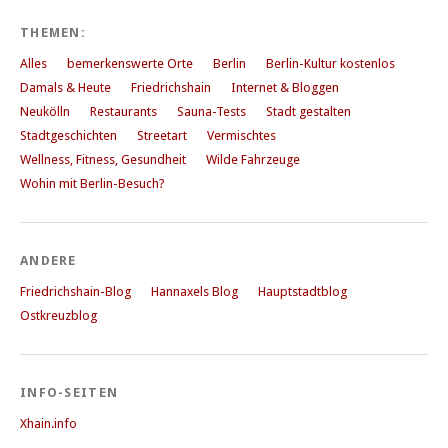
THEMEN:
Alles
bemerkenswerte Orte
Berlin
Berlin-Kultur kostenlos
Damals & Heute
Friedrichshain
Internet & Bloggen
Neukölln
Restaurants
Sauna-Tests
Stadt gestalten
Stadtgeschichten
Streetart
Vermischtes
Wellness, Fitness, Gesundheit
Wilde Fahrzeuge
Wohin mit Berlin-Besuch?
ANDERE
Friedrichshain-Blog
Hannaxels Blog
Hauptstadtblog
Ostkreuzblog
INFO-SEITEN
Xhain.info