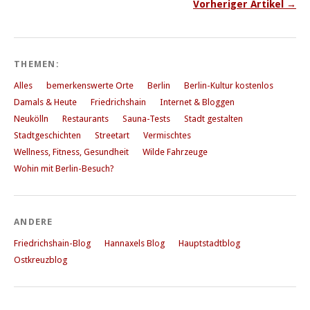
Vorheriger Artikel →
THEMEN:
Alles
bemerkenswerte Orte
Berlin
Berlin-Kultur kostenlos
Damals & Heute
Friedrichshain
Internet & Bloggen
Neukölln
Restaurants
Sauna-Tests
Stadt gestalten
Stadtgeschichten
Streetart
Vermischtes
Wellness, Fitness, Gesundheit
Wilde Fahrzeuge
Wohin mit Berlin-Besuch?
ANDERE
Friedrichshain-Blog
Hannaxels Blog
Hauptstadtblog
Ostkreuzblog