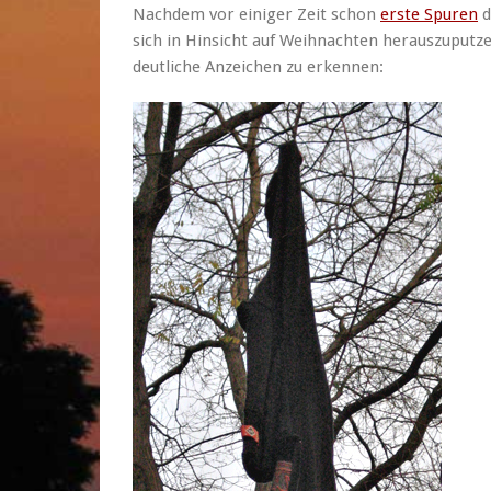
Nachdem vor einiger Zeit schon
erste Spuren
d
sich in Hinsicht auf Weihnachten herauszuputze
deutliche Anzeichen zu erkennen: