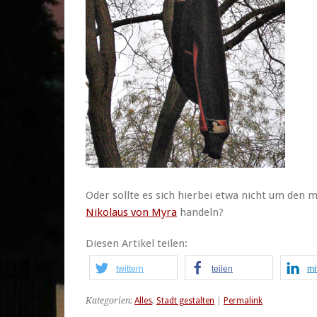
Oder sollte es sich hierbei etwa nicht um den 
Nikolaus von Myra
handeln?
Diesen Artikel teilen:
twittern
teilen
mi
Kategorien:
Alles
,
Stadt gestalten
|
Permalink