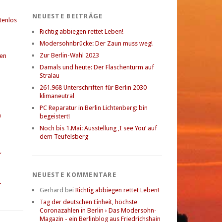
NEUESTE BEITRÄGE
stenlos
Richtig abbiegen rettet Leben!
Modersohnbrücke: Der Zaun muss weg!
Zur Berlin-Wahl 2023
gen
Damals und heute: Der Flaschenturm auf
Stralau
261.968 Unterschriften für Berlin 2030
klimaneutral
PC Reparatur in Berlin Lichtenberg: bin
n
begeistert!
Noch bis 1.Mai: Ausstellung ‚I see You‘ auf
dem Teufelsberg
,
NEUESTE KOMMENTARE
-
Gerhard
bei
Richtig abbiegen rettet Leben!
Tag der deutschen Einheit, höchste
Coronazahlen in Berlin › Das Modersohn-
Magazin - ein Berlinblog aus Friedrichshain