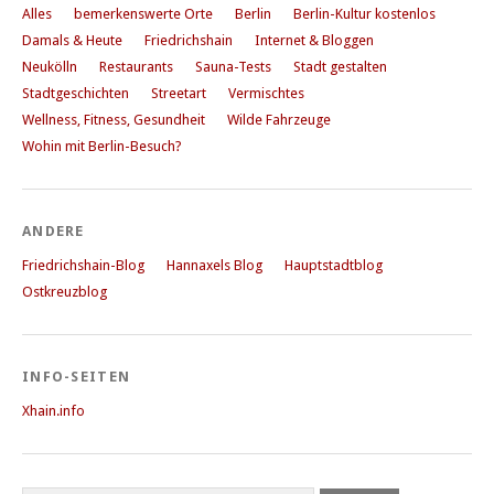
Alles
bemerkenswerte Orte
Berlin
Berlin-Kultur kostenlos
Damals & Heute
Friedrichshain
Internet & Bloggen
Neukölln
Restaurants
Sauna-Tests
Stadt gestalten
Stadtgeschichten
Streetart
Vermischtes
Wellness, Fitness, Gesundheit
Wilde Fahrzeuge
Wohin mit Berlin-Besuch?
ANDERE
Friedrichshain-Blog
Hannaxels Blog
Hauptstadtblog
Ostkreuzblog
INFO-SEITEN
Xhain.info