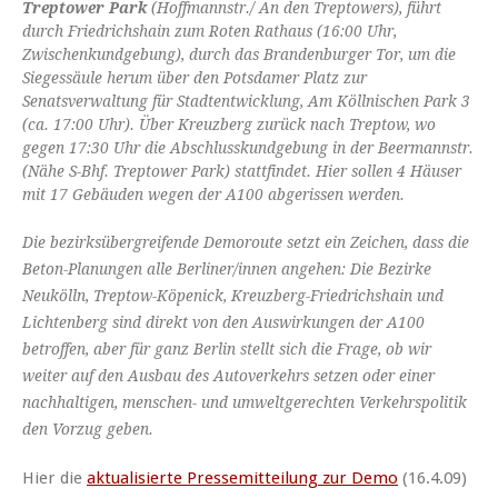
Treptower Park
(Hoffmannstr./ An den Treptowers), führt
durch Friedrichshain zum Roten Rathaus (16:00 Uhr,
Zwischenkundgebung), durch das Brandenburger Tor, um die
Siegessäule herum über den Potsdamer Platz zur
Senatsverwaltung für Stadtentwicklung, Am Köllnischen Park 3
(ca. 17:00 Uhr). Über Kreuzberg zurück nach Treptow, wo
gegen 17:30 Uhr die Abschlusskundgebung in der Beermannstr.
(Nähe S-Bhf. Treptower Park) stattfindet. Hier sollen 4 Häuser
mit 17 Gebäuden wegen der A100 abgerissen werden.
Die bezirksübergreifende Demoroute setzt ein Zeichen, dass die
Beton-Planungen alle Berliner/innen angehen: Die Bezirke
Neukölln, Treptow-Köpenick, Kreuzberg-Friedrichshain und
Lichtenberg sind direkt von den Auswirkungen der A100
betroffen, aber für ganz Berlin stellt sich die Frage, ob wir
weiter auf den Ausbau des Autoverkehrs setzen oder einer
nachhaltigen, menschen- und umweltgerechten Verkehrspolitik
den Vorzug geben.
Hier die
aktualisierte Pressemitteilung zur Demo
(16.4.09)