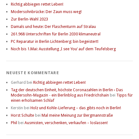
Richtig abbiegen rettet Leben!
Modersohnbrücke: Der Zaun muss weg!
Zur Berlin-Wahl 2023
Damals und heute: Der Flaschenturm auf Stralau
261.968 Unterschriften für Berlin 2030 klimaneutral
PC Reparatur in Berlin Lichtenberg: bin begeistert!
Noch bis 1.Mai: Ausstellung ‚I see You‘ auf dem Teufelsberg
NEUESTE KOMMENTARE
Gerhard
bei
Richtig abbiegen rettet Leben!
Tag der deutschen Einheit, höchste Coronazahlen in Berlin › Das
Modersohn-Magazin - ein Berlinblog aus Friedrichshain
bei
Tipps für
einen erholsamen Schlaf
Kerstin
bei
Holz und Kohle-Lieferung – das gibts noch in Berlin!
Horst Schulte
bei
Mal meine Meinung zur Bergmannstraße
Phil
bei
Ausmisten, verschenken, verkaufen – loslassen!