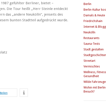
 1987 gefühlter Berliner, bietet –
Berlin
en. Die Tour heißt „Herr Steinle entdeckt
Berlin-Kultur ko
rn das „andere Neukölln“, jenseits des
Damals & Heute
iesem bunten Stadtteil aufgedrückt wurde.
Friedrichshain
Internet & Blog
Neukölln
Restaurants
Sauna-Tests
Stadt gestalten
platz
Stadtgeschichte
Streetart
Vermischtes
Wellness, Fitness
Gesundheit
Wilde Fahrzeuge
Wohin mit Berlin
Besuch?
tteilen