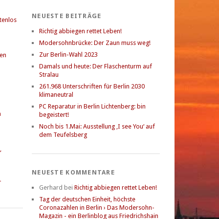
NEUESTE BEITRÄGE
stenlos
Richtig abbiegen rettet Leben!
Modersohnbrücke: Der Zaun muss weg!
Zur Berlin-Wahl 2023
gen
Damals und heute: Der Flaschenturm auf
Stralau
261.968 Unterschriften für Berlin 2030
klimaneutral
PC Reparatur in Berlin Lichtenberg: bin
n
begeistert!
Noch bis 1.Mai: Ausstellung ‚I see You‘ auf
dem Teufelsberg
,
NEUESTE KOMMENTARE
-
Gerhard
bei
Richtig abbiegen rettet Leben!
Tag der deutschen Einheit, höchste
Coronazahlen in Berlin › Das Modersohn-
Magazin - ein Berlinblog aus Friedrichshain