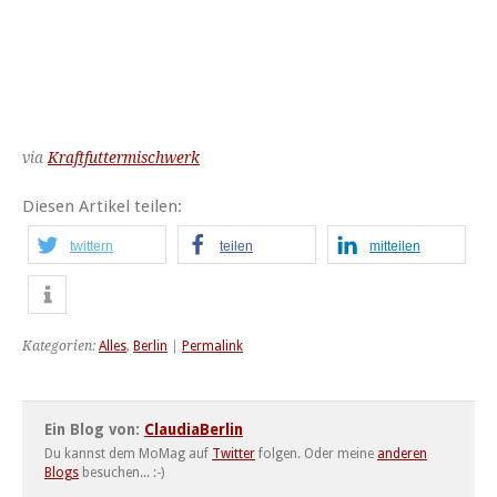
via
Kraftfuttermischwerk
Diesen Artikel teilen:
twittern
teilen
mitteilen
Kategorien:
Alles
,
Berlin
|
Permalink
Ein Blog von:
ClaudiaBerlin
Du kannst dem MoMag auf
Twitter
folgen. Oder meine
anderen
Blogs
besuchen... :-)