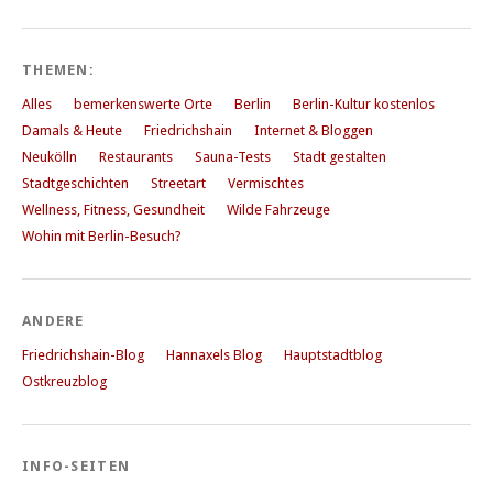
THEMEN:
Alles
bemerkenswerte Orte
Berlin
Berlin-Kultur kostenlos
Damals & Heute
Friedrichshain
Internet & Bloggen
Neukölln
Restaurants
Sauna-Tests
Stadt gestalten
Stadtgeschichten
Streetart
Vermischtes
Wellness, Fitness, Gesundheit
Wilde Fahrzeuge
Wohin mit Berlin-Besuch?
ANDERE
Friedrichshain-Blog
Hannaxels Blog
Hauptstadtblog
Ostkreuzblog
INFO-SEITEN