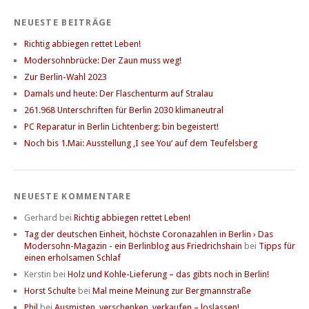
NEUESTE BEITRÄGE
Richtig abbiegen rettet Leben!
Modersohnbrücke: Der Zaun muss weg!
Zur Berlin-Wahl 2023
Damals und heute: Der Flaschenturm auf Stralau
261.968 Unterschriften für Berlin 2030 klimaneutral
PC Reparatur in Berlin Lichtenberg: bin begeistert!
Noch bis 1.Mai: Ausstellung ‚I see You‘ auf dem Teufelsberg
NEUESTE KOMMENTARE
Gerhard
bei
Richtig abbiegen rettet Leben!
Tag der deutschen Einheit, höchste Coronazahlen in Berlin › Das
Modersohn-Magazin - ein Berlinblog aus Friedrichshain
bei
Tipps für
einen erholsamen Schlaf
Kerstin
bei
Holz und Kohle-Lieferung – das gibts noch in Berlin!
Horst Schulte
bei
Mal meine Meinung zur Bergmannstraße
Phil
bei
Ausmisten, verschenken, verkaufen – loslassen!