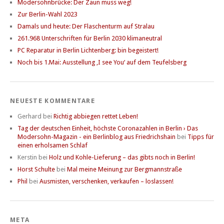
Modersohnbrücke: Der Zaun muss weg!
Zur Berlin-Wahl 2023
Damals und heute: Der Flaschenturm auf Stralau
261.968 Unterschriften für Berlin 2030 klimaneutral
PC Reparatur in Berlin Lichtenberg: bin begeistert!
Noch bis 1.Mai: Ausstellung ‚I see You‘ auf dem Teufelsberg
NEUESTE KOMMENTARE
Gerhard
bei
Richtig abbiegen rettet Leben!
Tag der deutschen Einheit, höchste Coronazahlen in Berlin › Das
Modersohn-Magazin - ein Berlinblog aus Friedrichshain
bei
Tipps für
einen erholsamen Schlaf
Kerstin
bei
Holz und Kohle-Lieferung – das gibts noch in Berlin!
Horst Schulte
bei
Mal meine Meinung zur Bergmannstraße
Phil
bei
Ausmisten, verschenken, verkaufen – loslassen!
META