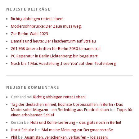
NEUESTE BEITRÄGE
Richtig abbiegen rettet Leben!
Modersohnbrücke: Der Zaun muss weg!
Zur Berlin-Wahl 2023
Damals und heute: Der Flaschenturm auf Stralau
261.968 Unterschriften für Berlin 2030 klimaneutral
PC Reparatur in Berlin Lichtenberg: bin begeistert!
Noch bis 1.Mai: Ausstellung ‚I see You‘ auf dem Teufelsberg
NEUESTE KOMMENTARE
Gerhard
bei
Richtig abbiegen rettet Leben!
Tag der deutschen Einheit, höchste Coronazahlen in Berlin › Das
Modersohn-Magazin - ein Berlinblog aus Friedrichshain
bei
Tipps für
einen erholsamen Schlaf
Kerstin
bei
Holz und Kohle-Lieferung – das gibts noch in Berlin!
Horst Schulte
bei
Mal meine Meinung zur Bergmannstraße
Phil
bei
Ausmisten, verschenken, verkaufen – loslassen!