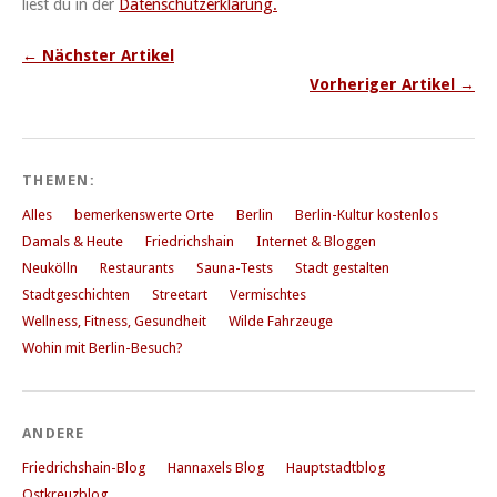
liest du in der
Datenschutzerklärung.
← Nächster Artikel
Vorheriger Artikel →
THEMEN:
Alles
bemerkenswerte Orte
Berlin
Berlin-Kultur kostenlos
Damals & Heute
Friedrichshain
Internet & Bloggen
Neukölln
Restaurants
Sauna-Tests
Stadt gestalten
Stadtgeschichten
Streetart
Vermischtes
Wellness, Fitness, Gesundheit
Wilde Fahrzeuge
Wohin mit Berlin-Besuch?
ANDERE
Friedrichshain-Blog
Hannaxels Blog
Hauptstadtblog
Ostkreuzblog