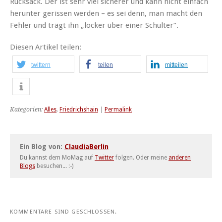
Rucksack. Der ist sehr viel sicherer und kann nicht einfach
herunter gerissen werden – es sei denn, man macht den
Fehler und trägt ihn „locker über einer Schulter“.
Diesen Artikel teilen:
twittern
teilen
mitteilen
Kategorien:
Alles
,
Friedrichshain
|
Permalink
Ein Blog von:
ClaudiaBerlin
Du kannst dem MoMag auf
Twitter
folgen. Oder meine
anderen
Blogs
besuchen... :-)
KOMMENTARE SIND GESCHLOSSEN.