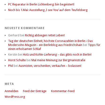
PC Reparatur in Berlin Lichtenberg: bin begeistert!
Noch bis 1.Mai: Ausstellung ‚I see You‘ auf dem Teufelsberg
NEUESTE KOMMENTARE
Gerhard
bei
Richtig abbiegen rettet Leben!
Tag der deutschen Einheit, höchste Coronazahlen in Berlin › Das
Modersohn-Magazin - ein Berlinblog aus Friedrichshain
bei
Tipps für
einen erholsamen Schlaf
Kerstin
bei
Holz und Kohle-Lieferung – das gibts noch in Berlin!
Horst Schulte
bei
Mal meine Meinung zur Bergmannstraße
Phil
bei
Ausmisten, verschenken, verkaufen – loslassen!
META
Anmelden
Feed der Einträge
Kommentar-Feed
WordPress.org