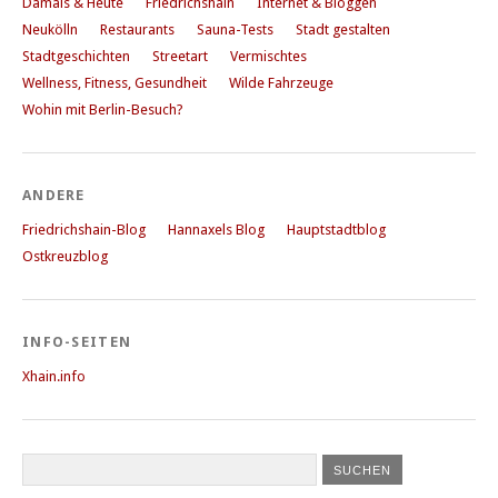
Damals & Heute
Friedrichshain
Internet & Bloggen
Neukölln
Restaurants
Sauna-Tests
Stadt gestalten
Stadtgeschichten
Streetart
Vermischtes
Wellness, Fitness, Gesundheit
Wilde Fahrzeuge
Wohin mit Berlin-Besuch?
ANDERE
Friedrichshain-Blog
Hannaxels Blog
Hauptstadtblog
Ostkreuzblog
INFO-SEITEN
Xhain.info