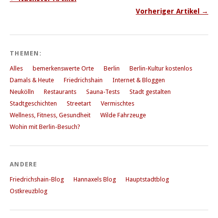
Vorheriger Artikel →
THEMEN:
Alles
bemerkenswerte Orte
Berlin
Berlin-Kultur kostenlos
Damals & Heute
Friedrichshain
Internet & Bloggen
Neukölln
Restaurants
Sauna-Tests
Stadt gestalten
Stadtgeschichten
Streetart
Vermischtes
Wellness, Fitness, Gesundheit
Wilde Fahrzeuge
Wohin mit Berlin-Besuch?
ANDERE
Friedrichshain-Blog
Hannaxels Blog
Hauptstadtblog
Ostkreuzblog