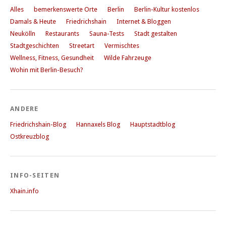
Alles
bemerkenswerte Orte
Berlin
Berlin-Kultur kostenlos
Damals & Heute
Friedrichshain
Internet & Bloggen
Neukölln
Restaurants
Sauna-Tests
Stadt gestalten
Stadtgeschichten
Streetart
Vermischtes
Wellness, Fitness, Gesundheit
Wilde Fahrzeuge
Wohin mit Berlin-Besuch?
ANDERE
Friedrichshain-Blog
Hannaxels Blog
Hauptstadtblog
Ostkreuzblog
INFO-SEITEN
Xhain.info