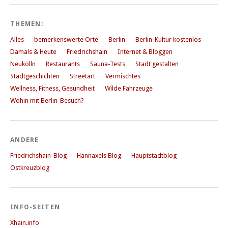
THEMEN:
Alles
bemerkenswerte Orte
Berlin
Berlin-Kultur kostenlos
Damals & Heute
Friedrichshain
Internet & Bloggen
Neukölln
Restaurants
Sauna-Tests
Stadt gestalten
Stadtgeschichten
Streetart
Vermischtes
Wellness, Fitness, Gesundheit
Wilde Fahrzeuge
Wohin mit Berlin-Besuch?
ANDERE
Friedrichshain-Blog
Hannaxels Blog
Hauptstadtblog
Ostkreuzblog
INFO-SEITEN
Xhain.info