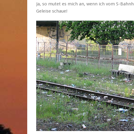
Ja, so mutet es mich an, wenn ich vom S-Bahnh
Geleise schaue!