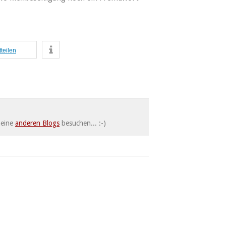
tteilen
meine
anderen Blogs
besuchen... :-)