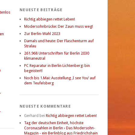
NEUESTE BEITRÄGE
stenlos
Richtig abbiegen rettet Leben!
Modersohnbrücke: Der Zaun muss weg!
Zur Berlin-Wahl 2023
gen
Damals und heute: Der Flaschenturm auf
Stralau
261.968 Unterschriften für Berlin 2030
klimaneutral
PC Reparatur in Berlin Lichtenberg: bin
n
begeistert!
Noch bis 1.Mai: Ausstellung ‚I see You‘ auf
dem Teufelsberg
,
NEUESTE KOMMENTARE
-
Gerhard
bei
Richtig abbiegen rettet Leben!
Tag der deutschen Einheit, höchste
Coronazahlen in Berlin › Das Modersohn-
Magazin - ein Berlinblog aus Friedrichshain