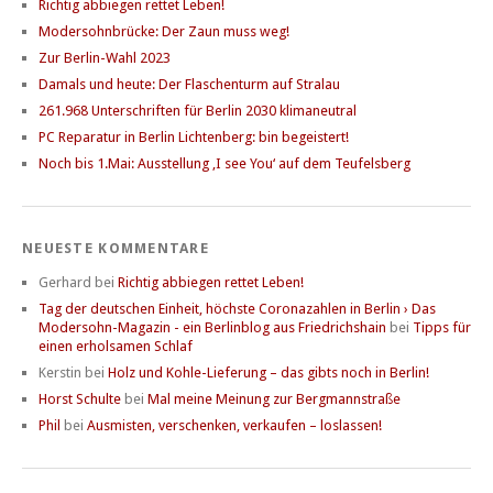
Richtig abbiegen rettet Leben!
Modersohnbrücke: Der Zaun muss weg!
Zur Berlin-Wahl 2023
Damals und heute: Der Flaschenturm auf Stralau
261.968 Unterschriften für Berlin 2030 klimaneutral
PC Reparatur in Berlin Lichtenberg: bin begeistert!
Noch bis 1.Mai: Ausstellung ‚I see You‘ auf dem Teufelsberg
NEUESTE KOMMENTARE
Gerhard
bei
Richtig abbiegen rettet Leben!
Tag der deutschen Einheit, höchste Coronazahlen in Berlin › Das
Modersohn-Magazin - ein Berlinblog aus Friedrichshain
bei
Tipps für
einen erholsamen Schlaf
Kerstin
bei
Holz und Kohle-Lieferung – das gibts noch in Berlin!
Horst Schulte
bei
Mal meine Meinung zur Bergmannstraße
Phil
bei
Ausmisten, verschenken, verkaufen – loslassen!