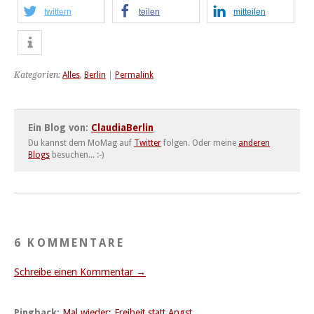
twittern
teilen
mitteilen
Kategorien:
Alles
,
Berlin
|
Permalink
Ein Blog von:
ClaudiaBerlin
Du kannst dem MoMag auf
Twitter
folgen. Oder meine
anderen
Blogs
besuchen... :-)
6 KOMMENTARE
Schreibe einen Kommentar →
Pingback:
Mal wieder: Freiheit statt Angst