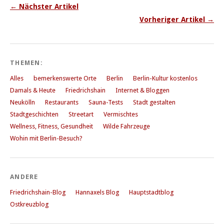
← Nächster Artikel
Vorheriger Artikel →
THEMEN:
Alles
bemerkenswerte Orte
Berlin
Berlin-Kultur kostenlos
Damals & Heute
Friedrichshain
Internet & Bloggen
Neukölln
Restaurants
Sauna-Tests
Stadt gestalten
Stadtgeschichten
Streetart
Vermischtes
Wellness, Fitness, Gesundheit
Wilde Fahrzeuge
Wohin mit Berlin-Besuch?
ANDERE
Friedrichshain-Blog
Hannaxels Blog
Hauptstadtblog
Ostkreuzblog