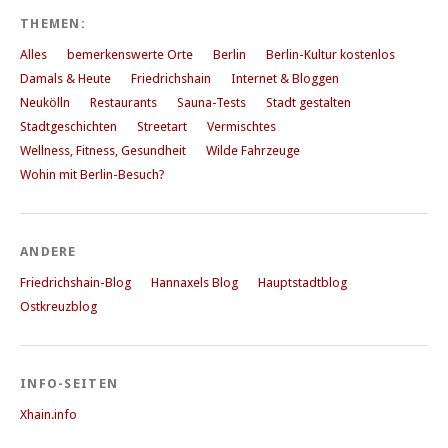
THEMEN:
Alles
bemerkenswerte Orte
Berlin
Berlin-Kultur kostenlos
Damals & Heute
Friedrichshain
Internet & Bloggen
Neukölln
Restaurants
Sauna-Tests
Stadt gestalten
Stadtgeschichten
Streetart
Vermischtes
Wellness, Fitness, Gesundheit
Wilde Fahrzeuge
Wohin mit Berlin-Besuch?
ANDERE
Friedrichshain-Blog
Hannaxels Blog
Hauptstadtblog
Ostkreuzblog
INFO-SEITEN
Xhain.info